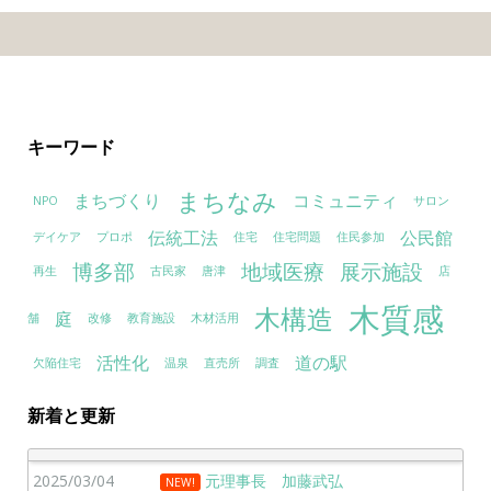
キーワード
まちなみ
まちづくり
コミュニティ
NPO
サロン
伝統工法
公民館
デイケア
プロポ
住宅
住宅問題
住民参加
博多部
地域医療
展示施設
再生
古民家
唐津
店
木質感
木構造
庭
舗
改修
教育施設
木材活用
活性化
道の駅
欠陥住宅
温泉
直売所
調査
新着と更新
2025/03/04
元理事長 加藤武弘
NEW!