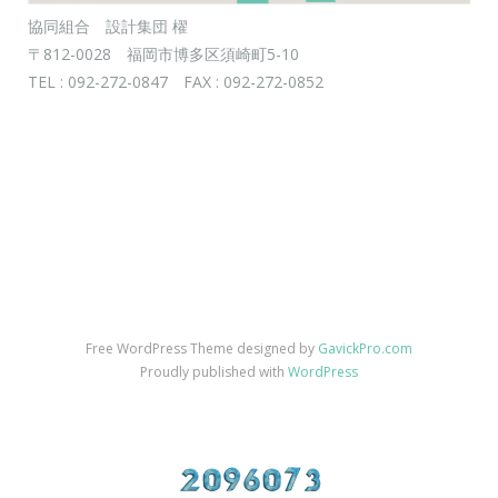
協同組合 設計集団 櫂
〒812-0028 福岡市博多区須崎町5-10
TEL : 092-272-0847 FAX : 092-272-0852
Free WordPress Theme designed by
GavickPro.com
Proudly published with
WordPress