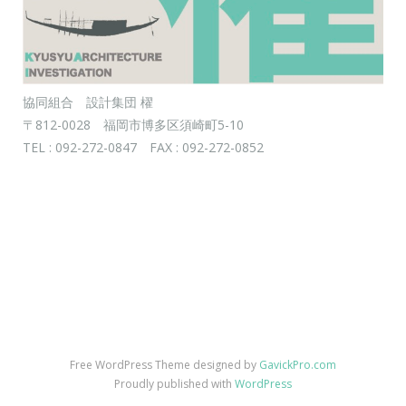
協同組合 設計集団 櫂
〒812-0028 福岡市博多区須崎町5-10
TEL : 092-272-0847 FAX : 092-272-0852
Free WordPress Theme designed by
GavickPro.com
Proudly published with
WordPress