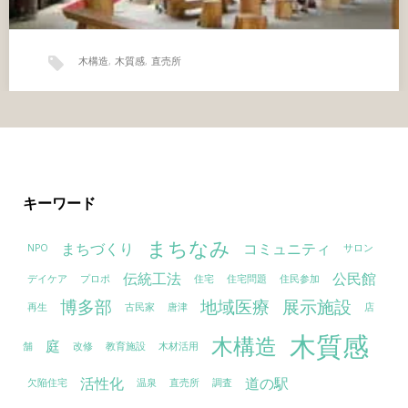
木構造
,
木質感
,
直売所
角島地域資源活用総合交流促進施設 （下関市）
この建物の型は、島の伝統的民家と海女小屋の三角屋根に求めまし
た。 それは海からの強い風をしのぎ、国定公園の風景になじむも
のです｡ 厨房コンク…
キーワード
まちなみ
まちづくり
コミュニティ
NPO
サロン
伝統工法
公民館
デイケア
プロポ
住宅
住宅問題
住民参加
博多部
地域医療
展示施設
再生
古民家
唐津
店
木質感
木構造
庭
舗
改修
教育施設
木材活用
活性化
道の駅
欠陥住宅
温泉
直売所
調査