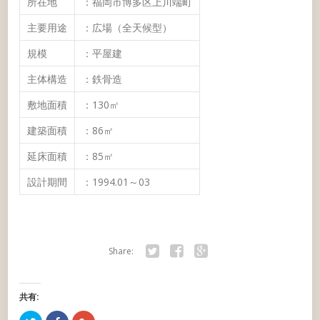
所在地
：福岡市博多区上川端町
主要用途
：広場（全天候型）
規模
：平屋建
主体構造
：鉄骨造
敷地面積
：130㎡
建築面積
：86㎡
延床面積
：85㎡
設計期間
：1994.01～03
Share:
Tw
Fa
Go
itte
ce
ogl
共有:
r
bo
e+