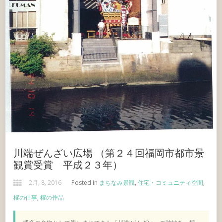
川端ぜんざい広場 （第２４回福岡市都市景
観賞受賞 平成２３年）
2月, 8, 2016
Posted in
まちなみ景観
,
住宅・コミュニティ空間
,
櫂の仕事
,
櫂の作品