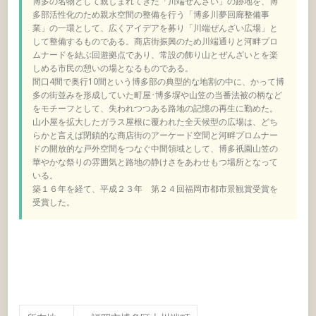
博多の名物として親しまれてきた「川端ぜんざい」の跡地を、博
多部活性化のため親水空間の整備を行う「博多川夢回廊整備事
業」の一環として、広くアイデアを募り「川端ぜんざい広場」と
して整備するものである。商店街振興のため川端通りと河畔プロ
ムナードを結ぶ回遊拠点であり、常設の飾り山とぜんざいとを楽
しめる市民の憩いの場となるものである。
間口4間で奥行10間という博多部の典型的な地割の中に、かって博
多の街並みを形成していた町屋･博多塀や山笠の当番法被の柄など
をモチーフとして、失われつつある路地の記憶の再生に勤めた。
山小屋を拡大したガラス屋根に覆われた全天候型の広場は、どち
らかと言えば閉鎖的な商店街のアーケード空間と河畔プロムナー
ドの開放的な戸外空間をつなぐ中間領域として、博多祇園山笠の
華やかな祭りの雰囲気と路地の静けさをあわせもつ場所となって
いる。
築１６年を経て、平成２３年 第２４回福岡市都市景観賞受賞を
受賞した。