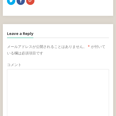
ク
F
ク
ok
リ
a
リ
ッ
c
ッ
ク
e
ク
し
b
し
て
o
て
T
o
G
w
k
o
i
で
o
t
共
g
t
有
l
Leave a Reply
e
す
e
r
る
+
で
に
で
共
は
共
メールアドレスが公開されることはありません。
*
が付いて
有
ク
有
(
リ
(
いる欄は必須項目です
新
ッ
新
し
ク
し
い
し
い
ウ
て
ウ
コメント
ィ
く
ィ
ン
だ
ン
ド
さ
ド
ウ
い
ウ
で
(
で
開
新
開
き
し
き
ま
い
ま
す
ウ
す
)
ィ
)
ン
ド
ウ
で
開
き
ま