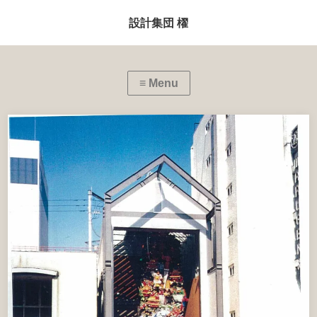
設計集団 櫂